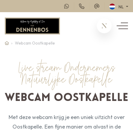
NL
Webcam Oostkapelle
Live stream Ondernemers
Natuurlijke Oostkapelle
Webcam Oostkapelle
Met deze webcam krijg je een uniek uitzicht over
Oostkapelle. Een fijne manier om alvast in de