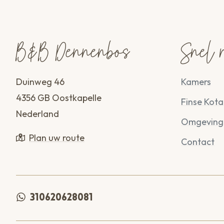
B&B Dennenbos
Snel 
Duinweg 46
Kamers
4356 GB Oostkapelle
Finse Kota
Nederland
Omgeving
Plan uw route
Contact
310620628081