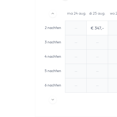
ma 24 aug.
di 25 aug.
wo 
2 nachten
€ 347,-
—
3 nachten
—
—
4 nachten
—
—
5 nachten
—
—
6 nachten
—
—