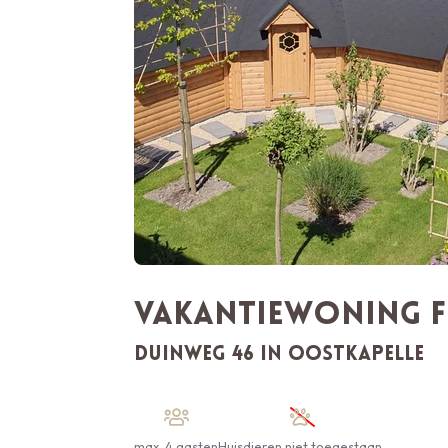
Vakantiewoning F
Duinweg 46 in Oostkapelle
max.
4 gasten
Huisdieren niet toegestaan