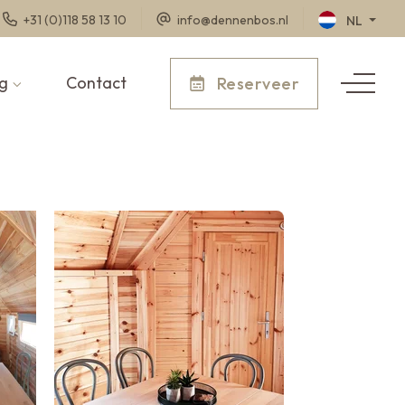
+31 (0)118 58 13 10
info@dennenbos.nl
NL
g
Contact
Reserveer