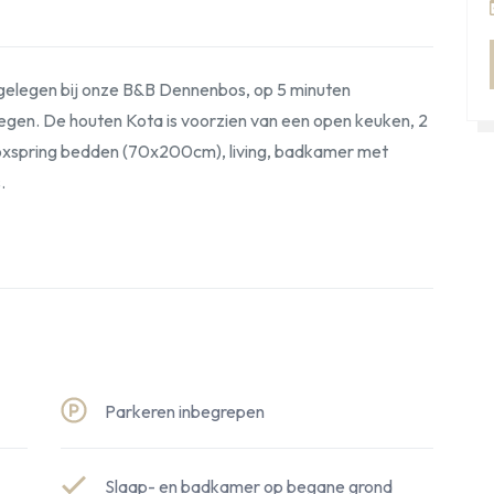
 gelegen bij onze B&B Dennenbos, op 5 minuten
egen. De houten Kota is voorzien van een open keuken, 2
boxspring bedden (70x200cm), living, badkamer met
.
Parkeren inbegrepen
Slaap- en badkamer op begane grond