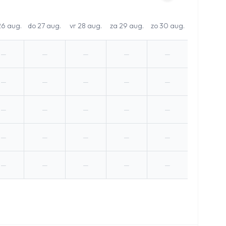
26 aug.
do 27 aug.
vr 28 aug.
za 29 aug.
zo 30 aug.
—
—
—
—
—
—
—
—
—
—
—
—
—
—
—
—
—
—
—
—
—
—
—
—
—