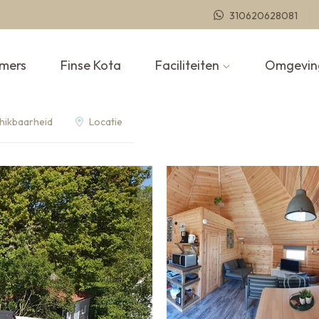
310620628081
mers
Finse Kota
Faciliteiten
Omgevin
hikbaarheid
Locatie