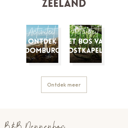
Zeeland
Activiteit
Activiteit
Ontdek
Het bos van
Domburg
Oostkapelle
Ontdek meer